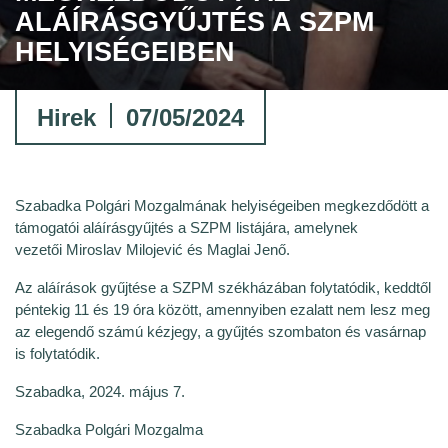
ALÁÍRÁSGYŰJTÉS A SZPM
HELYISÉGEIBEN
Hirek
07/05/2024
Szabadka Polgári Mozgalmának helyiségeiben megkezdődött a
támogatói aláírásgyűjtés a SZPM listájára, amelynek
vezetői Miroslav Milojević és Maglai Jenő.
Az aláírások gyűjtése a SZPM székházában folytatódik, keddtől
péntekig 11 és 19 óra között, amennyiben ezalatt nem lesz meg
az elegendő számú kézjegy, a gyűjtés szombaton és vasárnap
is folytatódik.
Szabadka, 2024. május 7.
Szabadka Polgári Mozgalma