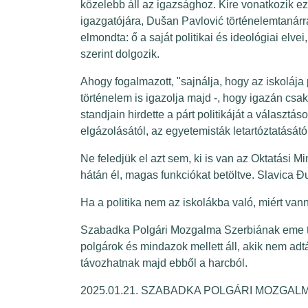
közelebb áll az igazsághoz. Kire vonatkozik 
igazgatójára, Dušan Pavlović történelemtanárr
elmondta: ő a saját politikai és ideológiai elvei
szerint dolgozik.
Ahogy fogalmazott, "sajnálja, hogy az iskolája p
történelem is igazolja majd -, hogy igazán csa
standjain hirdette a párt politikáját a választás
elgázolásától, az egyetemisták letartóztatásátó
Ne feledjük el azt sem, ki is van az Oktatási M
hátán él, magas funkciókat betöltve. Slavica Đ
Ha a politika nem az iskolákba való, miért van
Szabadka Polgári Mozgalma Szerbiának eme tör
polgárok és mindazok mellett áll, akik nem adt
távozhatnak majd ebből a harcból.
2025.01.21. SZABADKA POLG