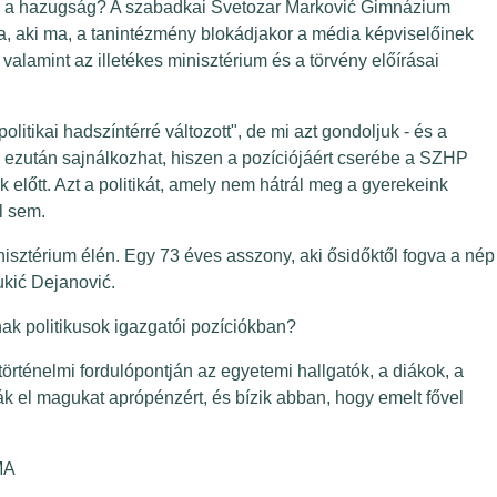
ez a hazugság? A szabadkai Svetozar Marković Gimnázium
a, aki ma, a tanintézmény blokádjakor a média képviselőinek
, valamint az illetékes minisztérium és a törvény előírásai
olitikai hadszíntérré változott", de mi azt gondoljuk - és a
k ezután sajnálkozhat, hiszen a pozíciójáért cserébe a SZHP
ok előtt. Azt a politikát, amely nem hátrál meg a gyerekeink
l sem.
inisztérium élén. Egy 73 éves asszony, aki ősidőktől fogva a nép
ukić Dejanović.
nak politikusok igazgatói pozíciókban?
ténelmi fordulópontján az egyetemi hallgatók, a diákok, a
ák el magukat aprópénzért, és bízik abban, hogy emelt fővel
ÁRI MOZGALMA