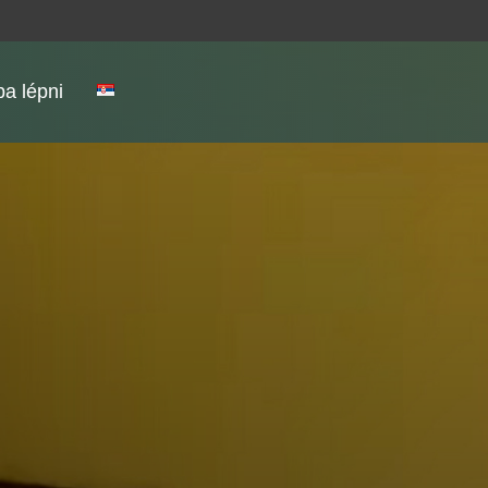
a lépni