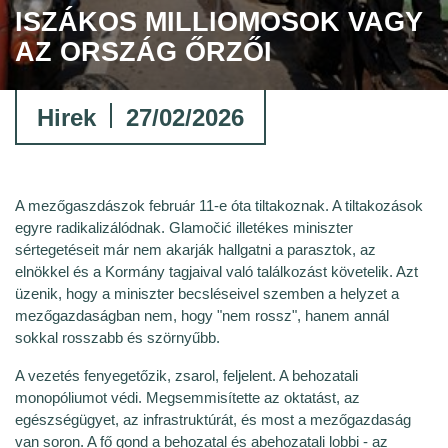
ISZÁKOS MILLIOMOSOK VAGY
AZ ORSZÁG ŐRZŐI
Hirek
27/02/2026
A mezőgaszdászok február 11-e óta tiltakoznak. A tiltakozások
egyre radikalizálódnak. Glamočić illetékes miniszter
sértegetéseit már nem akarják hallgatni a parasztok, az
elnökkel és a Kormány tagjaival való találkozást követelik. Azt
üzenik, hogy a miniszter becsléseivel szemben a helyzet a
mezőgazdaságban nem, hogy "nem rossz", hanem annál
sokkal rosszabb és szörnyűbb.
A vezetés fenyegetőzik, zsarol, feljelent. A behozatali
monopóliumot védi. Megsemmisítette az oktatást, az
egészségügyet, az infrastruktúrát, és most a mezőgazdaság
van soron. A fő gond a behozatal és abehozatali lobbi - az