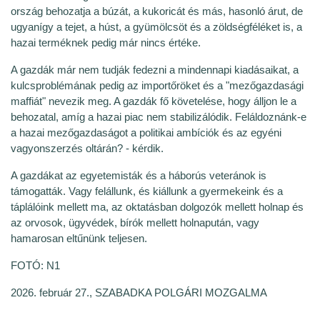
ország behozatja a búzát, a kukoricát és más, hasonló árut, de
ugyanígy a tejet, a húst, a gyümölcsöt és a zöldségféléket is, a
hazai terméknek pedig már nincs értéke.
A gazdák már nem tudják fedezni a mindennapi kiadásaikat, a
kulcsproblémának pedig az importőröket és a "mezőgazdasági
maffiát" nevezik meg. A gazdák fő követelése, hogy álljon le a
behozatal, amíg a hazai piac nem stabilizálódik. Feláldoznánk-e
a hazai mezőgazdaságot a politikai ambíciók és az egyéni
vagyonszerzés oltárán? - kérdik.
A gazdákat az egyetemisták és a háborús veteránok is
támogatták. Vagy felállunk, és kiállunk a gyermekeink és a
táplálóink mellett ma, az oktatásban dolgozók mellett holnap és
az orvosok, ügyvédek, bírók mellett holnapután, vagy
hamarosan eltűnünk teljesen.
FOTÓ: N1
2026. február 27., SZABADKA POLGÁRI MOZGALMA