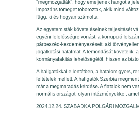
"megmozgatták", hogy emeljenek hangot a jele
impozáns tömeget toboroztak, akik mind változá
függ, ki és hogyan számolta.
Az egyetemisták követeléseinek teljesítését vá
egyéni felelősségre vonást, a korrupció felszá
párbeszéd-kezdeményezéseit, aki törvényellene
jogalkotási hatalmat. A lemondását követelik,
kormányalakítás lehetőségétől, hiszen az bizto
A hallgatókkal ellentétben, a hatalom gyors, re
feltételek mellett. A hallgatók Szerbia megment
már a megmaradás kérdése. A fiatalok nem ve
normális országot, olyan intézményekkel, am
2024.12.24. SZABADKA POLGÁRI MOZGAL