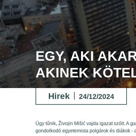
EGY, AKI AKA
AKINEK KÖTE
Hirek
24/12/2024
Úgy tűnik, Živojin Mišić vajda igazat szólt. A
gondolkodó egyetemista polgárok és diákok - ak