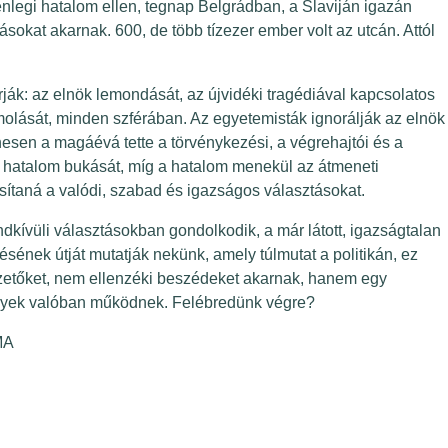
nlegi hatalom ellen, tegnap Belgrádban, a Slaviján igazán
sokat akarnak. 600, de több tízezer ember volt az utcán. Attól
rják: az elnök lemondását, az újvidéki tragédiával kapcsolatos
molását, minden szférában. Az egyetemisták ignorálják az elnök
sen a magáévá tette a törvénykezési, a végrehajtói és a
 a hatalom bukását, míg a hatalom menekül az átmeneti
sítaná a valódi, szabad és igazságos választásokat.
ndkívüli választásokban gondolkodik, a már látott, igazságtalan
ésének útját mutatják nekünk, amely túlmutat a politikán, ez
zetőket, nem ellenzéki beszédeket akarnak, hanem egy
elyek valóban működnek. Felébredünk végre?
MA