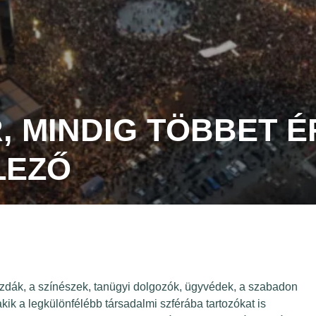
R, MINDIG TÖBBET 
LEZŐ
 gazdák, a színészek, tanügyi dolgozók, ügyvédek, a szabadon
ik a legkülönfélébb társadalmi szférába tartozókat is