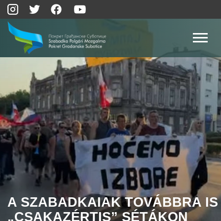
A SZABADKAIAK TOVÁBBRA IS
„CSAKAZÉRTIS” SÉTÁKON