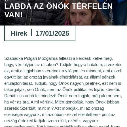
LABDA AZ ÖNÖK TÉRFELÉN
VAN!
Hirek
17/01/2025
Szabadka Polgári Mozgalma felteszi a kérdést: kell-e még,
hogy, vér folyjon az utcákon? Tudjuk, hogy a hatalom, a vezetés
az, amit a legjobban szeretnek a világon, és mindent, ami ezzel
együtt jár: az ország javainak elherdálását, az állami pénzek
eltulajdonítását. Tudjuk, hogy Önök nagyon jól élnek, ezt nem is
takargatják, sen Önök, sem az Önök politikai és lojális követői.
Dehát ki is adná fel mindezt! Önök nem fogják, még akkor sem,
ha vér az ára. A mi vérünk. Miért gondolják, hogy Önök jobban
szeretik Szerbiát, mint mi? Azt mondják, mi az ország
ellenségei vagyunk, mi azonban - ezzel ellentétben - pont az
ország érdekeit tartjuk szem előtt, ezért is vagyunk
rezsimellenesek. Két hónapja próbálkozik az elnök azzal, hogy