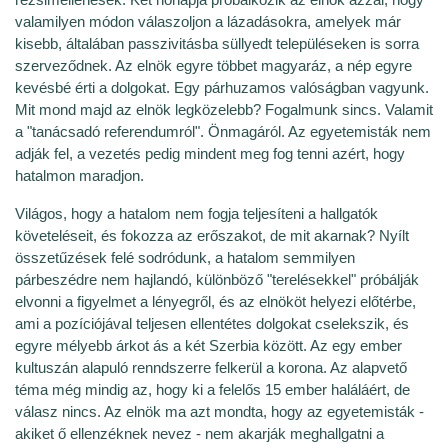
valamilyen módon válaszoljon a lázadásokra, amelyek már
kisebb, általában passzivitásba süllyedt településeken is sorra
szerveződnek. Az elnök egyre többet magyaráz, a nép egyre
kevésbé érti a dolgokat. Egy párhuzamos valóságban vagyunk.
Mit mond majd az elnök legközelebb? Fogalmunk sincs. Valamit
a "tanácsadó referendumról". Önmagáról. Az egyetemisták nem
adják fel, a vezetés pedig mindent meg fog tenni azért, hogy
hatalmon maradjon.
Világos, hogy a hatalom nem fogja teljesíteni a hallgatók
követeléseit, és fokozza az erőszakot, de mit akarnak? Nyílt
összetűzések felé sodródunk, a hatalom semmilyen
párbeszédre nem hajlandó, különböző "terelésekkel" próbálják
elvonni a figyelmet a lényegről, és az elnököt helyezi előtérbe,
ami a pozíciójával teljesen ellentétes dolgokat cselekszik, és
egyre mélyebb árkot ás a két Szerbia között. Az egy ember
kultuszán alapuló renndszerre felkerül a korona. Az alapvető
téma még mindig az, hogy ki a felelős 15 ember haláláért, de
válasz nincs. Az elnök ma azt mondta, hogy az egyetemisták -
akiket ő ellenzéknek nevez - nem akarják meghallgatni a