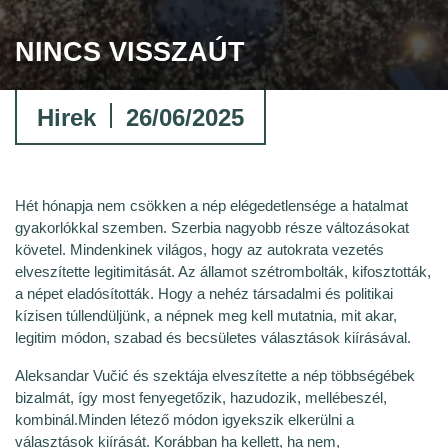
NINCS VISSZAÚT
Hirek
26/06/2025
Hét hónapja nem csökken a nép elégedetlensége a hatalmat
gyakorlókkal szemben. Szerbia nagyobb része változásokat
követel. Mindenkinek világos, hogy az autokrata vezetés
elveszítette legitimitását. Az államot szétrombolták, kifosztották,
a népet eladósították. Hogy a nehéz társadalmi és politikai
kízisen túllendüljünk, a népnek meg kell mutatnia, mit akar,
legitim módon, szabad és becsületes választások kiírásával.
Aleksandar Vučić és szektája elveszítette a nép többségébek
bizalmát, így most fenyegetőzik, hazudozik, mellébeszél,
kombinál.Minden létező módon igyekszik elkerülni a
választások kiírását. Korábban ha kellett, ha nem,