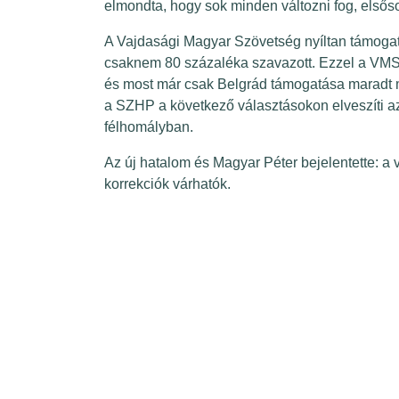
elmondta, hogy sok minden változni fog, első
A Vajdasági Magyar Szövetség nyíltan támogatt
csaknem 80 százaléka szavazott. Ezzel a VMSZ 
és most már csak Belgrád támogatása maradt me
a SZHP a következő választásokon elveszíti 
félhomályban.
Az új hatalom és Magyar Péter bejelentette: 
korrekciók várhatók.