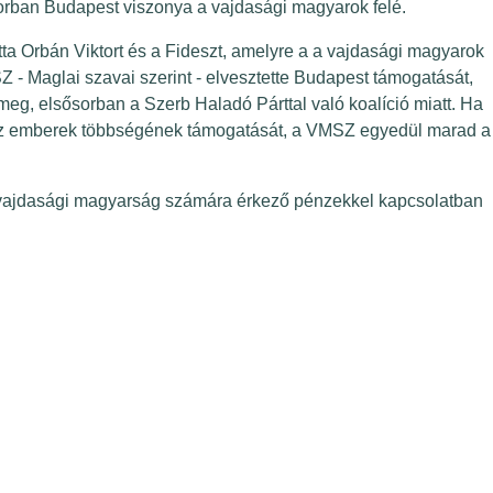
sorban Budapest viszonya a vajdasági magyarok felé.
a Orbán Viktort és a Fideszt, amelyre a a vajdasági magyarok
- Maglai szavai szerint - elvesztette Budapest támogatását,
g, elsősorban a Szerb Haladó Párttal való koalíció miatt. Ha
az emberek többségének támogatását, a VMSZ egyedül marad a
a vajdasági magyarság számára érkező pénzekkel kapcsolatban