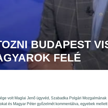
OZNI BUDAPEST VI
AGYAROK FELÉ
dége volt Maglai Jenő ügyvéd, Szabadka Polgári Mozgalmának
ásokat és Magyar Péter győzelmét kommentálva, egyebek mellett