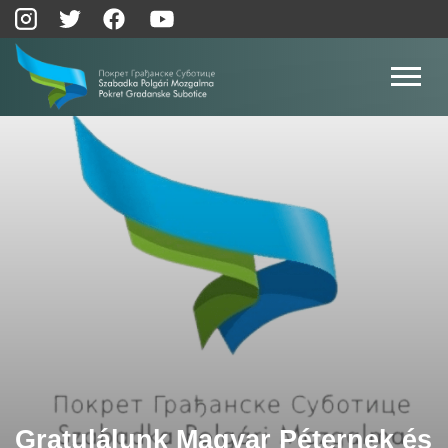
Gratulálunk Magyar Péternek és