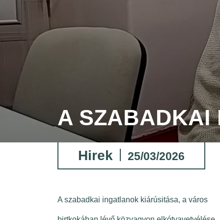
A SZABADKAI
Hirek
25/03/2026
A szabadkai ingatlanok kiárúsitása, a város
birtkokában lévő közvagyon elkótyavetyélése