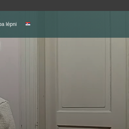
a lépni