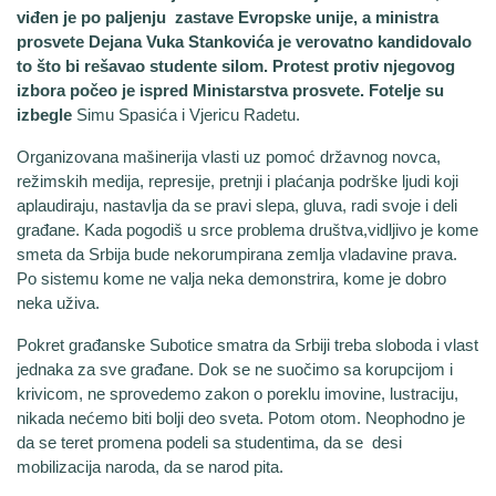
viđen je po paljenju zastave Evropske unije, a ministra
prosvete Dejana Vuka Stankovića je verovatno kandidovalo
to što bi rešavao studente silom. Protest protiv njegovog
izbora počeo je ispred Ministarstva prosvete. Fotelje su
izbegle
Simu Spasića i Vjericu Radetu.
Organizovana mašinerija vlasti uz pomoć državnog novca,
režimskih medija, represije, pretnji i plaćanja podrške ljudi koji
aplaudiraju, nastavlja da se pravi slepa, gluva, radi svoje i deli
građane. Kada pogodiš u srce problema društva,vidljivo je kome
smeta da Srbija bude nekorumpirana zemlja vladavine prava.
Po sistemu kome ne valja neka demonstrira, kome je dobro
neka uživa.
Pokret građanske Subotice smatra da Srbiji treba sloboda i vlast
jednaka za sve građane. Dok se ne suočimo sa korupcijom i
krivicom, ne sprovedemo zakon o poreklu imovine, lustraciju,
nikada nećemo biti bolji deo sveta. Potom otom. Neophodno je
da se teret promena podeli sa studentima, da se desi
mobilizacija naroda, da se narod pita.