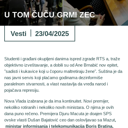
U TOM ČUČU GRMI ZEC
Vesti
23/04/2025
Studenti i građani okupljeni danima ispred zgrade RTS a, traže
objektivno izveštavanje, a dobili su od Ane Brnabić nov epitet,
"sadisti i kukavice koji u čoporu maltretiraju žene". Suština je da
nas javni servis koji plaćamo godinama dezinformiše
paralelnom stvarnosti, a vlast nastavlja da vređa narod i
pojačava represiju.
Nova Vlada izabrana je da ima kontinuitet. Novi premijer,
nekoliko rotiranih i nekoliko novih ministara. O njima je ovih
dana puno rečeno. Premijera Djuru Macuta je doajen SPS
ovske vlasti Dušan Bajatović ceo dan oslovljavao sa Mazut
,
ministar informisanja i telekomunikacija Boris Bratina,