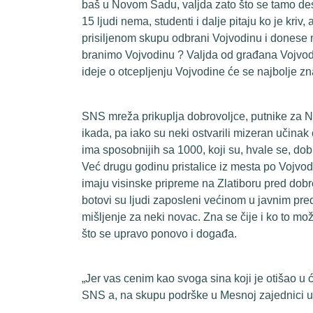
baš u Novom Sadu, valjda zato što se tamo desi
15 ljudi nema, studenti i dalje pitaju ko je kriv
prisiljenom skupu odbrani Vojvodinu i donese n
branimo Vojvodinu ? Valjda od građana Vojvodi
ideje o otcepljenju Vojvodine će se najbolje znati
SNS mreža prikuplja dobrovoljce, putnike za N
ikada, pa iako su neki ostvarili mizeran učin
ima sposobnijih sa 1000, koji su, hvale se, dobi
Već drugu godinu pristalice iz mesta po Vojvo
imaju visinske pripreme na Zlatiboru pred dobr
botovi su ljudi zaposleni većinom u javnim pr
mišljenje za neki novac. Zna se čije i ko to mo
što se upravo ponovo i događa.
„Jer vas cenim kao svoga sina koji je otišao u 
SNS a, na skupu podrške u Mesnoj zajednici u