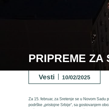
PRIPREME ZA 
Vesti
10/02/2025
Za 15. februar, za Sretenje se u Novom Sadu pl
podrške „pristojne Srbije“, sa gostovanjem ob