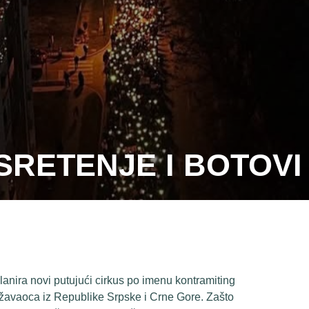
SRETENJE I BOTOVI
anira novi putujući cirkus po imenu kontramiting
ožavaoca iz Republike Srpske i Crne Gore. Zašto