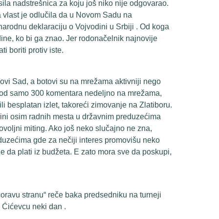
la nadstrešnica za koju još niko nije odgovarao.
, a vlast je odlučila da u Novom Sadu na
arodnu deklaraciju o Vojvodini u Srbiji . Od koga
ne, ko bi ga znao. Jer rodonačelnik najnovije
 boriti protiv iste.
ovi Sad, a botovi su na mrežama aktivniji nego
ak od samo 300 komentara nedeljno na mrežama,
li besplatan izlet, takoreći zimovanje na Zlatiboru.
dini osim radnih mesta u državnim preduzećima
ovoljni miting. Ako još neko slučajno ne zna,
eduzećima gde za nečiji interes promovišu neko
že da plati iz budžeta. E zato mora sve da poskupi,
ćoravu stranu“ reče baka predsedniku na turneji
 Ćićevcu neki dan .