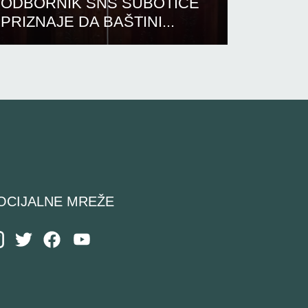
ODBORNIK SNS SUBOTICE
PRIZNAJE DA BAŠTINI...
OCIJALNE MREŽE