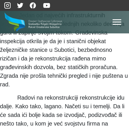
Jedan od najvećih infrastrukturnih
projekata u državi, u poslednjih nekoliko decenija
gura ili zapinje svojim tokom. Građevinska
inspekcija otkrila je da je i stanični objekat
željezničke stanice u Subotici, bezbednosno
rizičan i da je rekonstrukcija rađena mimo
građevinskih dozvola, bez statičkih proračuna.
Zgrada nije prošla tehnički pregled i nije puštena u
rad.
Radovi na rekonstrukciji rekonstrukcije idu
dalje. Kako tako, lagano. Načeti su i temelji. Da li
će sada ići bolje kada se izvodjač, podizvođač ili
nešto tako, u kom je već svojstvu firma na