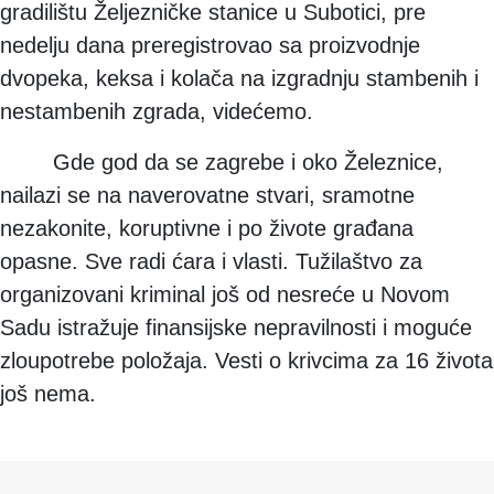
gradilištu Željezničke stanice u Subotici, pre
nedelju dana preregistrovao sa proizvodnje
dvopeka, keksa i kolača na izgradnju stambenih i
nestambenih zgrada, videćemo.
Gde god da se zagrebe i oko Železnice,
nailazi se na naverovatne stvari, sramotne
nezakonite, koruptivne i po živote građana
opasne. Sve radi ćara i vlasti. Tužilaštvo za
organizovani kriminal još od nesreće u Novom
Sadu istražuje finansijske nepravilnosti i moguće
zloupotrebe položaja. Vesti o krivcima za 16 života
još nema.