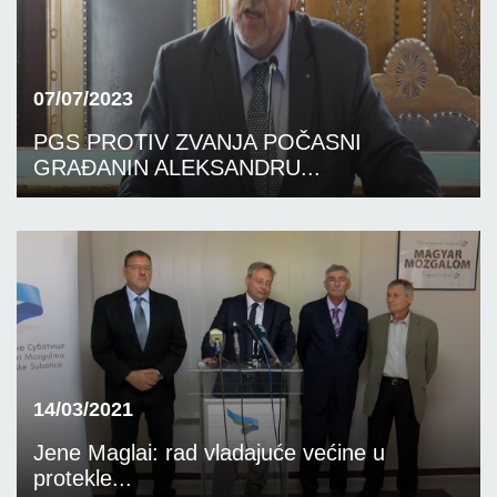
07/07/2023
PGS PROTIV ZVANJA POČASNI
GRAĐANIN ALEKSANDRU...
14/03/2021
Jene Maglai: rad vladajuće većine u
protekle...